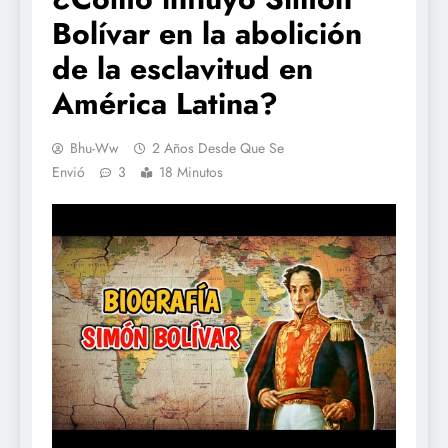
Bolívar en la abolición
de la esclavitud en
América Latina?
Bhu-Ww
2 Años Desde Que Se
Envió
3
18 Minutos