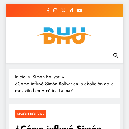
Saltar
al
contenido
Inicio
Simon Bolivar
¿Cómo influyó Simón Bolívar en la abolición de la
esclavitud en América Latina?
SIMON BOLIVAR
¿Cómo influyó Simón