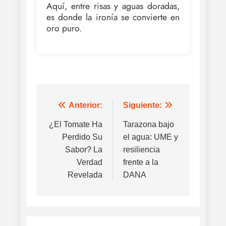
Aquí, entre risas y aguas doradas,
es donde la ironía se convierte en
oro puro.
Anterior:
Siguiente:
Navegación
¿El Tomate Ha
Tarazona bajo
de
Perdido Su
el agua: UME y
Sabor? La
resiliencia
entradas
Verdad
frente a la
Revelada
DANA