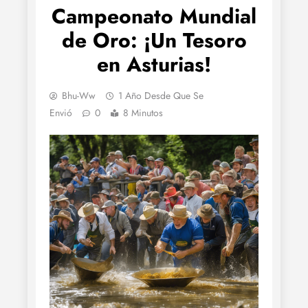
Campeonato Mundial
de Oro: ¡Un Tesoro
en Asturias!
Bhu-Ww
1 Año Desde Que Se
Envió
0
8 Minutos