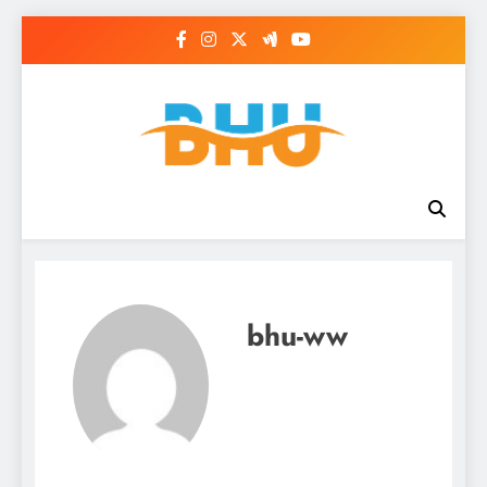
Saltar
al
contenido
bhu-ww